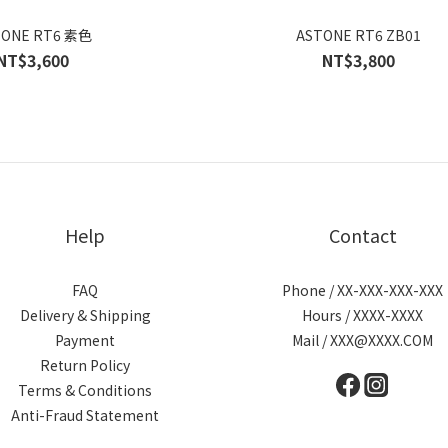
TONE RT6 素色
ASTONE RT6 ZB01
NT$3,600
NT$3,800
Help
Contact
FAQ
Phone / XX-XXX-XXX-XXX
Delivery & Shipping
Hours / XXXX-XXXX
Payment
Mail / XXX@XXXX.COM
Return Policy
Terms & Conditions
Anti-Fraud Statement