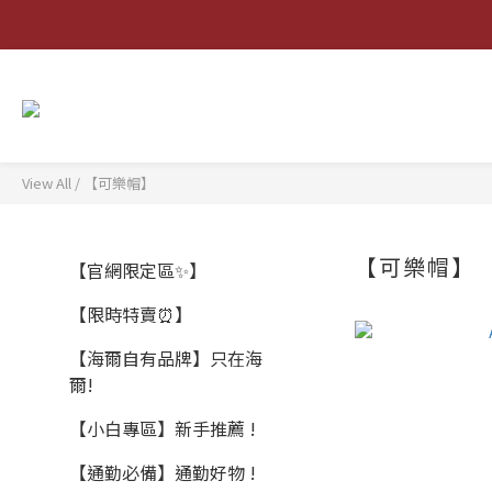
View All
/
【可樂帽】
【可樂帽】
【官網限定區✨】
【限時特賣⏰】
【海爾自有品牌】只在海
爾!
【小白專區】新手推薦 !
【通勤必備】通勤好物 !