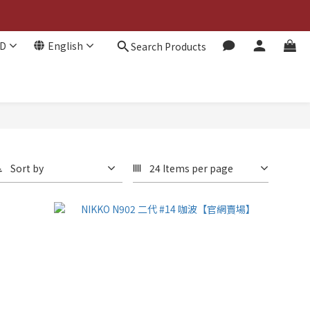
D
English
Search Products
Sort by
24 Items per page