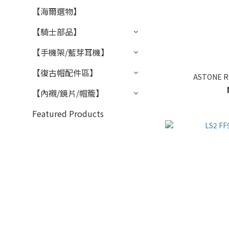
【海爾選物】
【騎士部品】
【手機架/藍芽耳機】
【復古帽配件區】
ASTONE
【內襯/鏡片/帽簷】
Featured Products