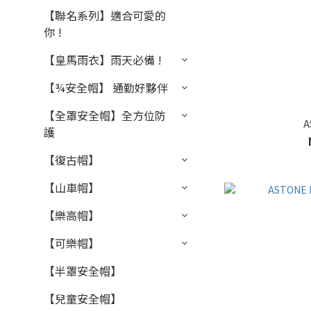
【聯名系列】適合可愛的
你 !
【皇馬雨衣】雨天必備 !
【¾安全帽】 通勤好夥伴
【全罩安全帽】全方位防
A
護
【復古帽】
【山車帽】
【樂高帽】
【可樂帽】
【半罩安全帽】
【兒童安全帽】