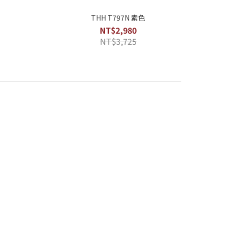
THH T797N 素色
NT$2,980
NT$3,725