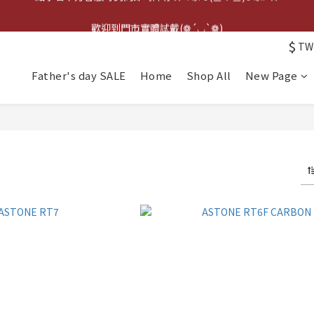
點擊右下方客服可詢問即時庫存☆*: .｡. o(≧▽≦)o .｡.:*☆
歡迎到門市實體試戴(❁´◡`❁)
$
TW
雨衣盲盒現正開跑╰(*°▽°*)╯
Father's day SALE
Home
Shop All
New Page
點擊右下方客服可詢問即時庫存☆*: .｡. o(≧▽≦)o .｡.:*☆