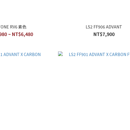
TONE RV6 素色
LS2 FF906 ADVANT
980 ~ NT$6,480
NT$7,900