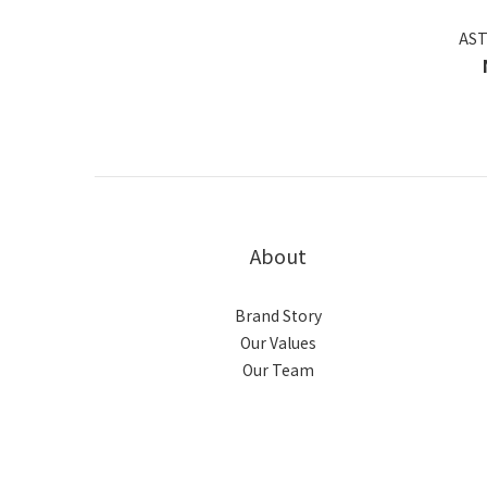
AS
About
Brand Story
Our Values
Our Team