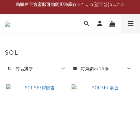
點擊右下方客服可詢問即時庫存☆*: .｡. o(≧▽≦)o .｡.:*☆
點擊右下方客服可詢問即時庫存☆*: .｡. o(≧▽≦)o .｡.:*☆
歡迎到門市實體試戴(❁´◡`❁)
雨衣盲盒現正開跑╰(*°▽°*)╯
點擊右下方客服可詢問即時庫存☆*: .｡. o(≧▽≦)o .｡.:*☆
SOL
商品排序
每頁顯示 24 個