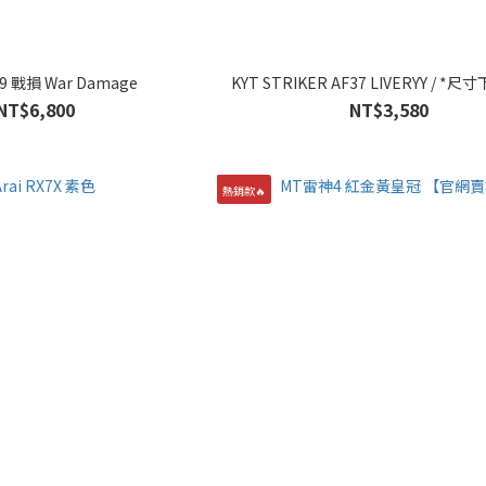
09 戰損 War Damage
KYT STRIKER AF37 LIVERYY / *
NT$6,800
NT$3,580
熱銷款🔥