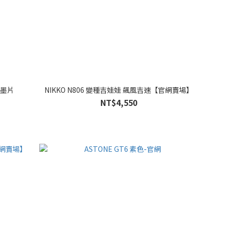
深墨片
NIKKO N806 變種吉娃娃 飆風吉速【官網賣場】
NT$4,550