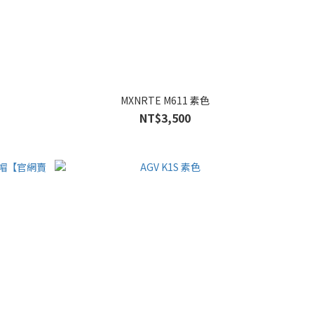
MXNRTE M611 素色
NT$3,500