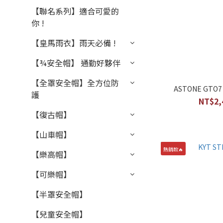
【聯名系列】適合可愛的
你 !
【皇馬雨衣】雨天必備 !
【¾安全帽】 通勤好夥伴
【全罩安全帽】全方位防
ASTONE GT
護
NT$2,
【復古帽】
【山車帽】
熱銷款🔥
【樂高帽】
【可樂帽】
【半罩安全帽】
【兒童安全帽】