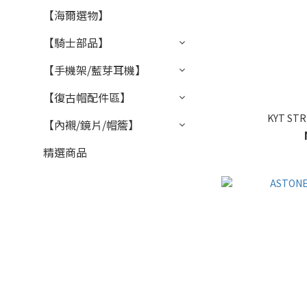
【海爾選物】
【騎士部品】
【手機架/藍芽耳機】
【復古帽配件區】
KYT ST
【內襯/鏡片/帽簷】
精選商品