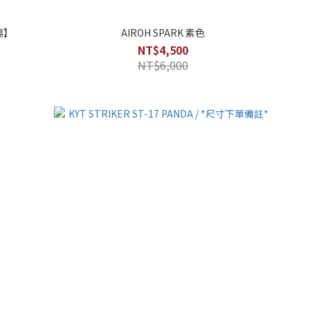
場】
AIROH SPARK 素色
NT$4,500
NT$6,000