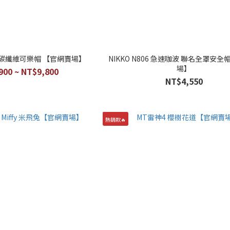
6F 碳纖維可樂帽 【官網賣場】
NIKKO N806 急速咖波 聯名全罩安
場】
900 ~ NT$9,800
NT$4,550
熱銷款🔥