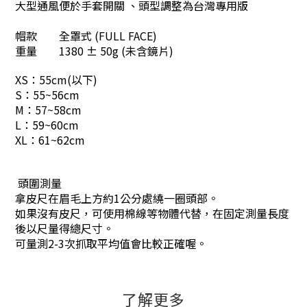
大型通風便於手套開關 、頭型調整為台灣專用版
帽款
全罩式 (FULL FACE)
重量
1380 ± 50g (未含鏡片)
XS：55cm(以下)
S：55~56cm
M：57~58cm
L：59~60cm
XL：61~62cm
頭圍測量
拿皮尺在眉毛上方約1公分處繞一圈頭部。
如果沒有皮尺，可使用棉線等物體代替，在固定測量長度
後以尺量得總尺寸。
可量測2-3次抓取平均值會比較正確喔。
了解更多