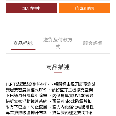
加入購物車
立即購買
送貨及付款方
商品描述
顧客評價
式
商品描述
H.R.T熱塑型高耐熱材料 、帽體經由風洞反覆測試
雙層雙密度潰縮式EPS 、預留藍芽主機擴充空間
下巴通風分層導引除霧 、内倒角厚實UV400鏡片
快拆氣密浮動鏡片系統 、預留Pinlock防霧片扣
附有下巴罩、防止竄風 、空力內化強化帽體剛性
專業排熱吸濕排汗布料 、雙型雙內徑之雙D扣環