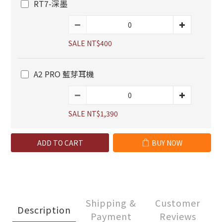
RT7-深墨
SALE NT$400
A2 PRO 藍芽耳機
SALE NT$1,390
ADD TO CART
BUY NOW
Shipping &
Customer
Description
Payment
Reviews