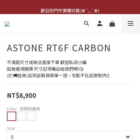
點擊右下方客服可詢問即時庫存☆*: .｡. o(≧▽≦)o .｡.:*☆
歡迎到門市實體試戴(❁´◡`❁)
雨衣盲盒現正開跑╰(*°▽°*)╯
點擊右下方客服可詢問即時庫存☆*: .｡. o(≧▽≦)o .｡.:*☆
ASTONE RT6F CARBON
不清楚尺寸或無法直接下單 歡迎私訊小編
如無選項選擇 尺寸記得備註給我們唷!😘
(📦🚚超商/店到店取貨限單一頂，宅配不在此限制內!)
NT$8,900
Color
: 透明碳纖維
Size