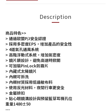
Description
商品特色>>
> 通過歐盟P/J安全認證
> 採用多密度EPS，增加產品的安全性
> 4道氣孔通風系統
> 高階浮動式系統，增加氣密度
> 鏡片鎖設計，避免高速時掀開
> 可加裝PinLock防霧片
> 內藏式太陽鏡片
> 內襯可拆洗
> 內襯材質採用低過敏布料
> 使用反光材料，夜間行車更安全
> 金屬排扣
> 貼心眼鏡溝設計與預留藍芽耳機孔位
重量1480±50
---