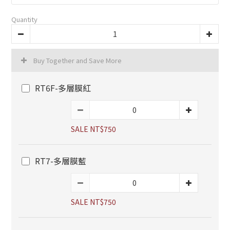
Quantity
Buy Together and Save More
RT6F-多層膜紅
SALE NT$750
RT7-多層膜藍
SALE NT$750