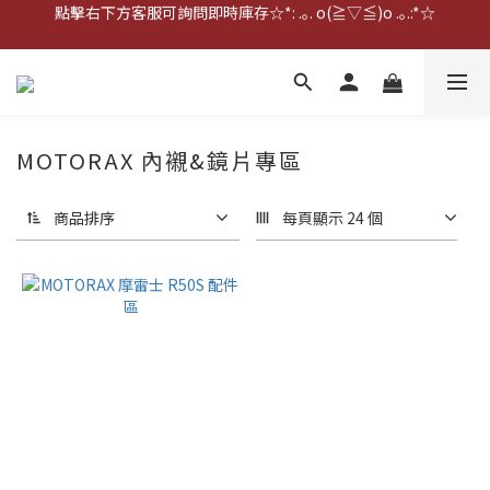
點擊右下方客服可詢問即時庫存☆*: .｡. o(≧▽≦)o .｡.:*☆
點擊右下方客服可詢問即時庫存☆*: .｡. o(≧▽≦)o .｡.:*☆
歡迎到門市實體試戴(❁´◡`❁)
雨衣盲盒現正開跑╰(*°▽°*)╯
點擊右下方客服可詢問即時庫存☆*: .｡. o(≧▽≦)o .｡.:*☆
MOTORAX 內襯&鏡片專區
商品排序
每頁顯示 24 個