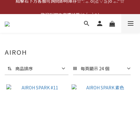
點擊右下方客服可詢問即時庫存☆*: .｡. o(≧▽≦)o .｡.:*☆
歡迎到門市實體試戴(❁´◡`❁)
雨衣盲盒現正開跑╰(*°▽°*)╯
點擊右下方客服可詢問即時庫存☆*: .｡. o(≧▽≦)o .｡.:*☆
AIROH
商品排序
每頁顯示 24 個