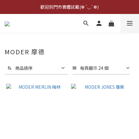
點擊右下方客服可詢問即時庫存☆*: .｡. o(≧▽≦)o .｡.:*☆
歡迎到門市實體試戴(❁´◡`❁)
雨衣盲盒現正開跑╰(*°▽°*)╯
點擊右下方客服可詢問即時庫存☆*: .｡. o(≧▽≦)o .｡.:*☆
MODER 摩德
商品排序
每頁顯示 24 個