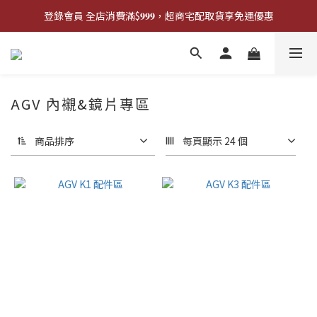
登錄會員 全店消費滿$𝟗𝟗𝟗，超商宅配取貨享免運優惠
登錄會員 全店消費滿$𝟗𝟗𝟗，超商宅配取貨享免運優惠
歡迎來門市試戴尺寸
🔥商品庫存變動快速，請先詢問在下單唷!🔥
AGV 內襯&鏡片專區
登錄會員 全店消費滿$𝟗𝟗𝟗，超商宅配取貨享免運優惠
商品排序
每頁顯示 24 個