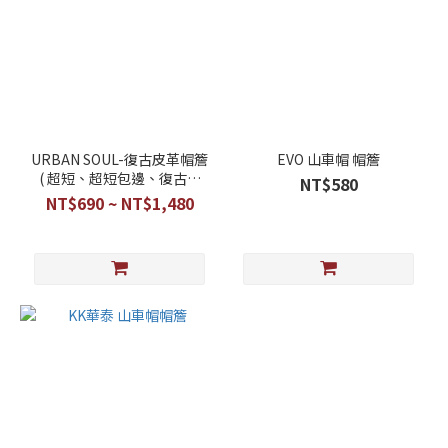
URBAN SOUL-復古皮革帽簷
EVO 山車帽 帽簷
( 超短、超短包邊、復古中
NT$580
短、山車 )
NT$690 ~ NT$1,480