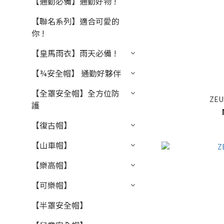
【通勤必備】通勤好物 !
【聯名系列】適合可愛的
你 !
【皇馬雨衣】雨天必備 !
【¾安全帽】 通勤好夥伴
【全罩安全帽】全方位防
ZEU
護
【復古帽】
【山車帽】
【樂高帽】
【可樂帽】
【半罩安全帽】