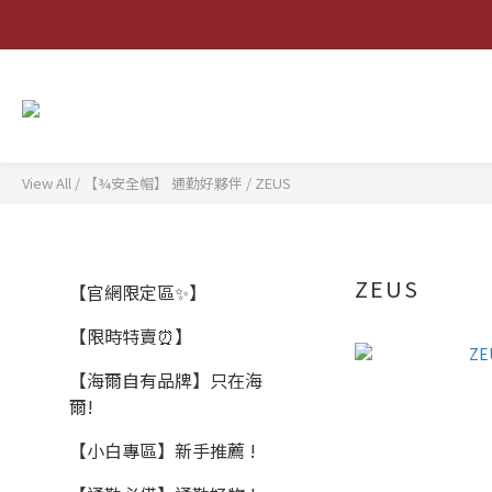
View All
/
【¾安全帽】 通勤好夥伴
/
ZEUS
ZEUS
【官網限定區✨】
【限時特賣⏰】
【海爾自有品牌】只在海
爾!
【小白專區】新手推薦 !