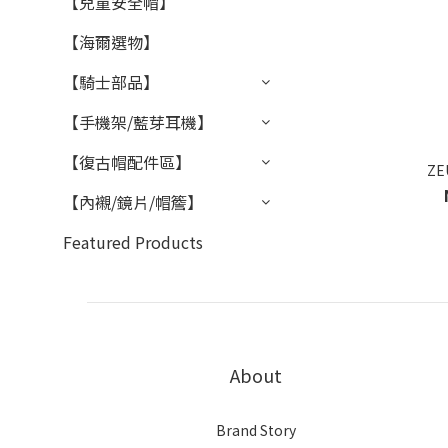
【兒童安全帽】
【海爾選物】
【騎士部品】
【手機架/藍芽耳機】
【復古帽配件區】
ZE
【內襯/鏡片/帽簷】
Featured Products
About
Brand Story