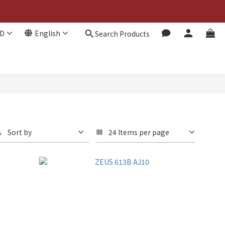
D
English
Search Products
Sort by
24 Items per page