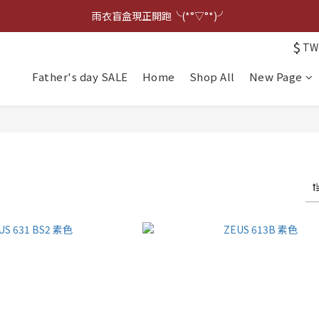
點擊右下方客服可詢問即時庫存☆*: .｡. o(≧▽≦)o .｡.:*☆
雨衣盲盒現正開跑╰(*°▽°*)╯
$
TW
點擊右下方客服可詢問即時庫存☆*: .｡. o(≧▽≦)o .｡.:*☆
Father's day SALE
Home
Shop All
New Page