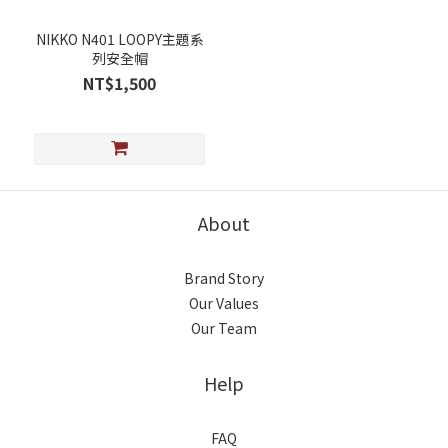
NIKKO N401 LOOPY主題系
列安全帽
NT$1,500
About
Brand Story
Our Values
Our Team
Help
FAQ