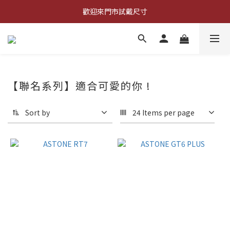
登錄會員 全店消費滿$𝟗𝟗𝟗，超商宅配取貨享免運優惠
歡迎來門市試戴尺寸
🔥商品庫存變動快速，請先詢問在下單唷!🔥
登錄會員 全店消費滿$𝟗𝟗𝟗，超商宅配取貨享免運優惠
【聯名系列】適合可愛的你 !
Sort by
24 Items per page