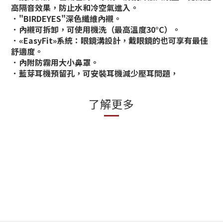
高隔音效果，防止水和冷空氣進入。
．"BIRDEYES"深色纖維內襯。
．內襯可拆卸，可使用機洗（最高溫度30°C）。
．«EasyFit»系統：眼鏡溝設計，戴眼鏡的也可享有最佳
舒適度。
．內附防霧用大小鼻罩。
．藍芽耳機預留孔，可安裝耳機減少壓耳問題，
了解更多