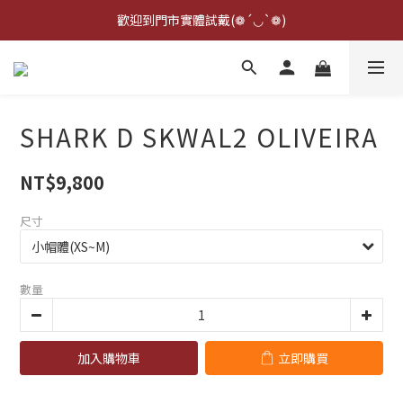
點擊右下方客服可詢問即時庫存☆*: .｡. o(≧▽≦)o .｡.:*☆
歡迎到門市實體試戴(❁´◡`❁)
雨衣盲盒現正開跑╰(*°▽°*)╯
點擊右下方客服可詢問即時庫存☆*: .｡. o(≧▽≦)o .｡.:*☆
SHARK D SKWAL2 OLIVEIRA
NT$9,800
尺寸
數量
加入購物車
立即購買