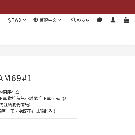
$
TWD
繁體中文
找商品
 AM69#1
詢問庫存⚠️
 歡迎私訊小編 歡迎下單(ﾉ>ω<)ﾉ
備註給我們唷!😘
貨限單一頂，宅配不在此限制內!)