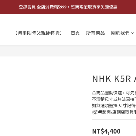
登錄會員 全店消費滿$𝟗𝟗𝟗，超商宅配取貨享免運優惠
登錄會員 全店消費滿$𝟗𝟗𝟗，超商宅配取貨享免運優惠
歡迎來門市試戴尺寸
【海爾限時父親節特賣】
首頁
所有商品
關於我們
🔥商品庫存變動快速，請先詢問在下單唷!🔥
登錄會員 全店消費滿$𝟗𝟗𝟗，超商宅配取貨享免運優惠
NHK K5R
⚠️商品變動快速，可先
不清楚尺寸或無法直接下單
如無選項選擇 尺寸記得
(📦🚚超商/店到店取
NT$4,400