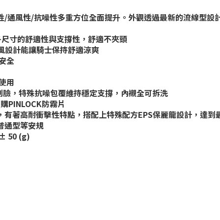
性/通風性/抗噪性多重方位全面提升。外觀透過最新的流線型
各尺寸的舒適性與支撐性，舒適不夾頭
通風設計能讓騎士保持舒適涼爽
安全
使用
刮臉，特殊抗噪包覆維持穩定支撐，內襯全可拆洗
PINLOCK防霧片
塑膠射出製成，有著高耐衝擊性特點，搭配上特殊配方EPS保麗龍設計，達
96普通型等安規
 50 (g)