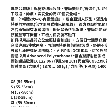
專為台灣騎士與騎乘環境設計，兼顧美觀性/舒適性/功能
了競速，帥氣，與安全的高CP值安全帽。
單一外帽體/大中小內帽體設計，適合亞洲人頭型，滿足
特殊前方進氣(包含兩段式嘴巴通風蓋)，後方負壓排氣
左右兩頰配有眼鏡溝槽，搭配緊急快拆系統，兼顧功能與
預留藍芽耳機槽，耳機方便安裝不碰耳
扣具採用高品質安全金屬排齒扣設計，方便日常通勤穿脫
台灣專屬5件式內襯，內部由特殊抗菌纖維製成，舒適不
外鏡片原廠標配透明鏡片，內含PINLOCK扣具，可另外加購
帽體採用 Advanced Polycarbonate複合
帽款通過歐洲ECE22.06 / 印尼SNI 1811與台灣CNS23
帽體重量 (含鏡片) 1370 ± 50 (g) / 含配件(下巴罩) 1400±
XS
(54-55cm)
S (55-56cm)
M (57-58cm)
L (58-59cm)
XL (59-60cm)