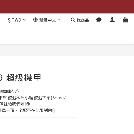
$
TWD
繁體中文
找商品
立即購買
09 超級機甲
詢問庫存⚠️
 歡迎私訊小編 歡迎下單(ﾉ>ω<)ﾉ
備註給我們唷!😘
貨限單一頂，宅配不在此限制內!)