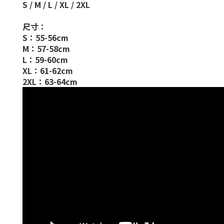
S / M / L / XL / 2XL
尺寸：
S：55-56cm
M：57-58cm
L：59-60cm
XL：61-62cm
2XL：63-64cm