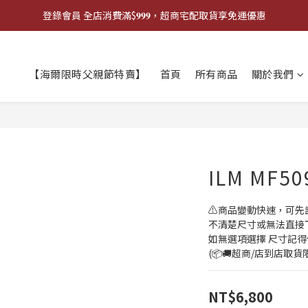
登錄會員 全店消費滿$𝟗𝟗𝟗，超商宅配取貨享免運優惠
登錄會員 全店消費滿$𝟗𝟗𝟗，超商宅配取貨享免運優惠
歡迎來門市試戴尺寸
【海爾限時父親節特賣】
首頁
所有商品
關於我們
🔥商品庫存變動快速，請先詢問在下單唷!🔥
登錄會員 全店消費滿$𝟗𝟗𝟗，超商宅配取貨享免運優惠
ILM MF5
⚠️商品變動快速，可先
不清楚尺寸或無法直接下單
如無選項選擇 尺寸記得
(📦🚚超商/店到店取
NT$6,800