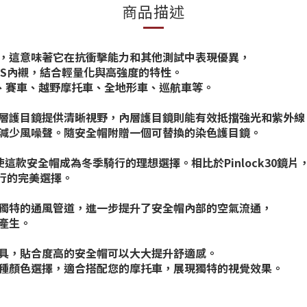
商品描述
證，這意味著它在抗衝擊能力和其他測試中表現優異，
PS內襯，結合輕量化與高強度的特性。
車、賽車、越野摩托車、全地形車、巡航車等。
層護目鏡提供清晰視野，內層護目鏡則能有效抵擋強光和紫外線
減少風噪聲。隨安全帽附贈一個可替換的染色護目鏡。
面罩使這款安全帽成為冬季騎行的理想選擇。相比於Pinlock30鏡片
騎行的完美選擇。
獨特的通風管道，進一步提升了安全帽內部的空氣流通，
產生。
具，貼合度高的安全帽可以大大提升舒適感。
種顏色選擇，適合搭配您的摩托車，展現獨特的視覺效果。