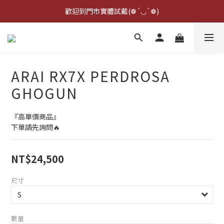
點擊右下方客服可詢問即時庫存☆*: .｡. o(≧▽≦)o .｡.:*☆
歡迎到門市實體試戴(❁´◡`❁)
雨衣盲盒現正開跑╰(*°▽°*)╯
點擊右下方客服可詢問即時庫存☆*: .｡. o(≧▽≦)o .｡.:*☆
ARAI RX7X PERDROSA
GHOGUN
『高單價商品』
下單請先詢問🔥
NT$24,500
尺寸
數量