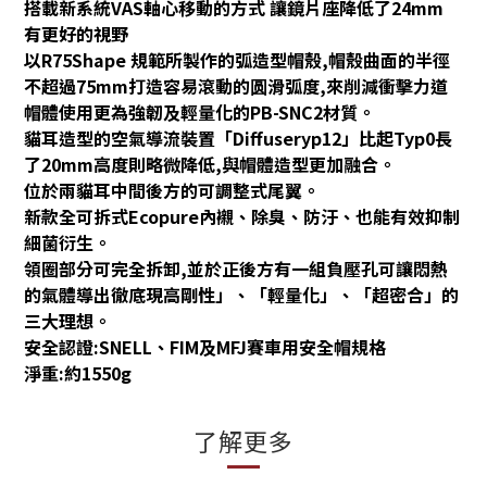
搭載新系統VAS軸心移動的方式 讓鏡片座降低了24mm
有更好的視野
以R75Shape 規範所製作的弧造型帽殼,帽殼曲面的半徑
不超過75mm打造容易滾動的圆滑弧度,來削減衝擊力道
帽體使用更為強韌及輕量化的PB-SNC2材質。
貓耳造型的空氣導流裝置「Diffuseryp12」比起Typ0長
了20mm高度則略微降低,與帽體造型更加融合。
位於兩貓耳中間後方的可調整式尾翼。
新款全可拆式Ecopure內襯、除臭、防汙、也能有效抑制
細菌衍生。
領圈部分可完全拆卸,並於正後方有一組負壓孔可讓悶熱
的氣體導出徹底現高剛性」、「輕量化」、「超密合」的
三大理想。
安全認證:SNELL、FIM及MFJ賽車用安全帽規格
淨重:約1550g
了解更多