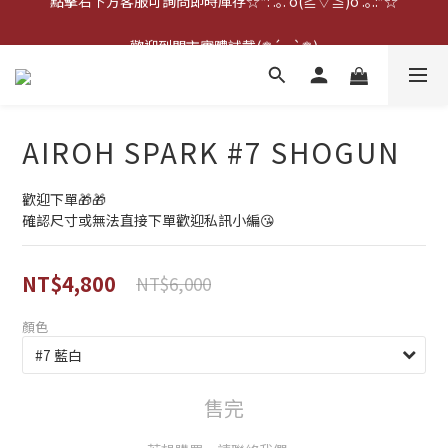
點擊右下方客服可詢問即時庫存☆*: .｡. o(≧▽≦)o .｡.:*☆
歡迎到門市實體試戴(❁´◡`❁)
雨衣盲盒現正開跑╰(*°▽°*)╯
點擊右下方客服可詢問即時庫存☆*: .｡. o(≧▽≦)o .｡.:*☆
AIROH SPARK #7 SHOGUN
歡迎下單🎁🎁
確認尺寸或無法直接下單歡迎私訊小編😘
NT$4,800
NT$6,000
顏色
售完