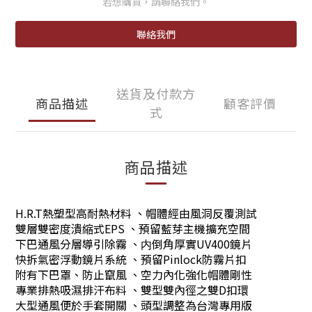
若想購買，請聯絡我們。
聯絡我們
送貨及付款方
商品描述
顧客評價
式
商品描述
H.R.T熱塑型高耐熱材料 、帽體經由風洞反覆測試
雙層雙密度潰縮式EPS 、預留藍芽主機擴充空間
下巴通風分層導引除霧 、内倒角厚實UV400鏡片
快拆氣密浮動鏡片系統 、預留Pinlock防霧片扣
附有下巴罩、防止竄風 、空力內化強化帽體剛性
專業排熱吸濕排汗布料 、雙型雙內徑之雙D扣環
大型通風便於手套開關 、頭型調整為台灣專用版