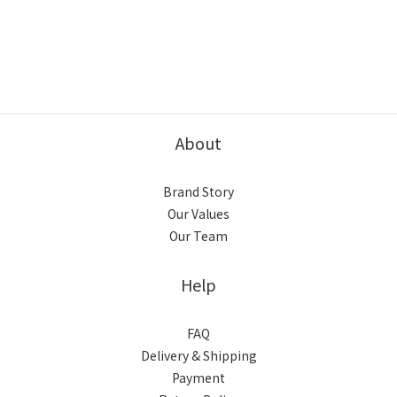
About
Brand Story
Our Values
Our Team
Help
FAQ
Delivery & Shipping
Payment