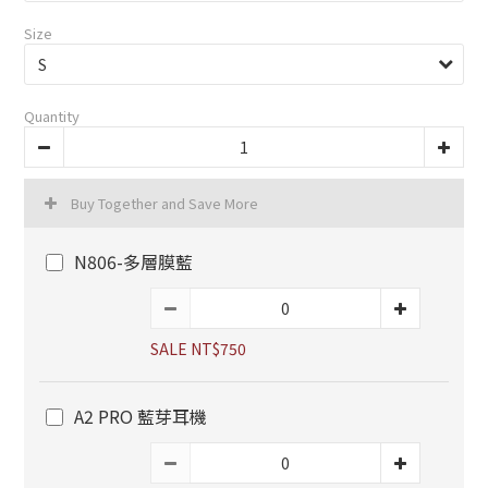
Size
Quantity
Buy Together and Save More
N806-多層膜藍
SALE NT$750
A2 PRO 藍芽耳機