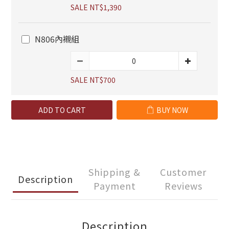
SALE NT$1,390
N806內襯組
SALE NT$700
ADD TO CART
BUY NOW
Shipping &
Customer
Description
Payment
Reviews
Description