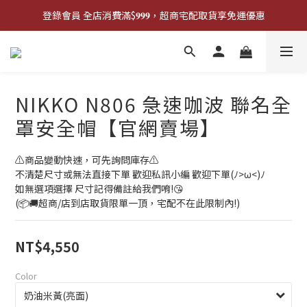
登錄會員 全店消費滿$𝟗𝟗𝟗，超商宅配取貨享免運優惠
登錄會員 全店消費滿$𝟗𝟗𝟗，超商宅配取貨享免運優惠
歡迎來門市試戴尺寸
🔥商品庫存變動快速，請先詢問在下單唷!🔥
NIKKO N806 急速咖波 聯名全
登錄會員 全店消費滿$𝟗𝟗𝟗，超商宅配取貨享免運優惠
罩安全帽【官網賣場】
⚠️商品變動快速，可先詢問庫存⚠️
不清楚尺寸或無法直接下單 歡迎私訊小編 歡迎下單(ﾉ>ω<)ﾉ
如無選項選擇 尺寸記得備註給我們唷!😘
(📦🚚超商/店到店取貨限單一頂，宅配不在此限制內!)
NT$4,550
Color