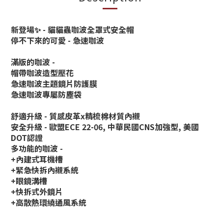
新登場✨ - 貓貓蟲咖波全罩式安全帽
停不下來的可愛 - 急速咖波
滿版的咖波 -
帽帶咖波造型壓花
急速咖波主題鏡片防護膜
急速咖波專屬防塵袋
舒適升級 - 質感皮革x精梳棉材質內襯
安全升級 - 歐盟ECE 22-06, 中華民國CNS加強型, 美國
DOT認證
多功能的咖波 -
+內建式耳機槽
+緊急快拆內襯系統
+眼鏡溝槽
+快拆式外鏡片
+高散熱環繞通風系統