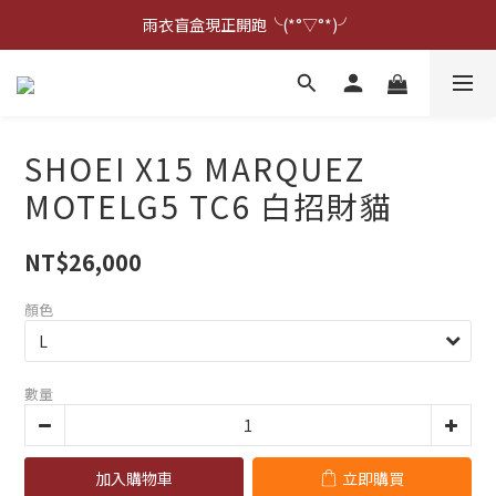
點擊右下方客服可詢問即時庫存☆*: .｡. o(≧▽≦)o .｡.:*☆
雨衣盲盒現正開跑╰(*°▽°*)╯
點擊右下方客服可詢問即時庫存☆*: .｡. o(≧▽≦)o .｡.:*☆
SHOEI X15 MARQUEZ
MOTELG5 TC6 白招財貓
NT$26,000
顏色
數量
加入購物車
立即購買