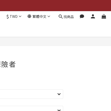
$
TWD
繁體中文
找商品
7探險者