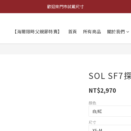
登錄會員 全店消費滿$𝟗𝟗𝟗，超商宅配取貨享免運優惠
歡迎來門市試戴尺寸
🔥商品庫存變動快速，請先詢問在下單唷!🔥
【海爾限時父親節特賣】
首頁
所有商品
關於我們
登錄會員 全店消費滿$𝟗𝟗𝟗，超商宅配取貨享免運優惠
SOL SF
NT$2,970
顏色
尺寸