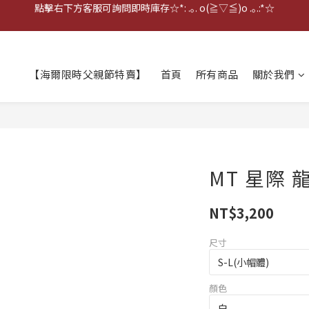
點擊右下方客服可詢問即時庫存☆*: .｡. o(≧▽≦)o .｡.:*☆
歡迎到門市實體試戴(❁´◡`❁)
雨衣盲盒現正開跑╰(*°▽°*)╯
【海爾限時父親節特賣】
首頁
所有商品
關於我們
點擊右下方客服可詢問即時庫存☆*: .｡. o(≧▽≦)o .｡.:*☆
MT 星際 
NT$3,200
尺寸
顏色