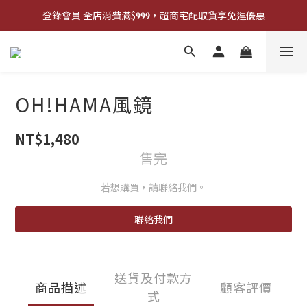
登錄會員 全店消費滿$𝟗𝟗𝟗，超商宅配取貨享免運優惠
登錄會員 全店消費滿$𝟗𝟗𝟗，超商宅配取貨享免運優惠
歡迎來門市試戴尺寸
🔥商品庫存變動快速，請先詢問在下單唷!🔥
OH!HAMA風鏡
登錄會員 全店消費滿$𝟗𝟗𝟗，超商宅配取貨享免運優惠
NT$1,480
售完
若想購買，請聯絡我們。
聯絡我們
送貨及付款方
商品描述
顧客評價
式