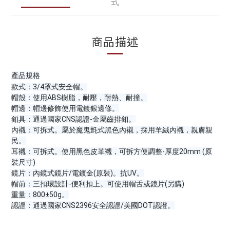
式
商品描述
產品規格
款式：3/4罩式安全帽。
帽殼：使用ABS樹脂，耐壓，耐熱、耐撞。
帽邊：帽邊修飾使用電鍍銀邊條。
釦具：通過國家CNS認證-金屬齒排釦。
內襯：可拆式。屬於魔鬼氈式黑色內襯，採用羊絨內襯，親膚親
民。
耳襯：可拆式。使用黑色皮革襯，可拆方便調整-厚度20mm (原
裝尺寸)
鏡片：內鏡式鏡片/電鍍金(原裝)。抗UV。
帽前：三扣環設計-便利扣上。可使用帽舌或鏡片(另購)
重量：800±50g。
認證：通過國家CNS2396安全認證/美國DOT認證。