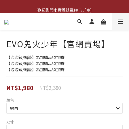
點擊右下方客服可詢問即時庫存☆*: .｡. o(≧▽≦)o .｡.:*☆
歡迎到門市實體試戴(❁´◡`❁)
雨衣盲盒現正開跑╰(*°▽°*)╯
點擊右下方客服可詢問即時庫存☆*: .｡. o(≧▽≦)o .｡.:*☆
EVO鬼火少年【官網賣場】
【泡泡鏡/帽簷】為加購品須加購!
【泡泡鏡/帽簷】為加購品須加購!
【泡泡鏡/帽簷】為加購品須加購!
NT$1,980
NT$2,380
顏色
尺寸