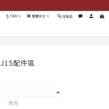
$
TWD
繁體中文
找商品
DJ15配件區
售完