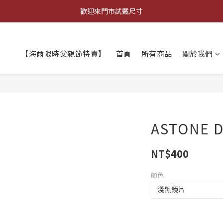
歡迎來門市試戴尺寸
登錄會員 全店消費滿$𝟗𝟗𝟗，超商宅配取貨享免運優惠
🔥商品庫存變動快速，請先詢問在下單唷!🔥
【海爾限時父親節特賣】
首頁
所有商品
關於我們
登錄會員 全店消費滿$𝟗𝟗𝟗，超商宅配取貨享免運優惠
ASTONE 
NT$400
顏色