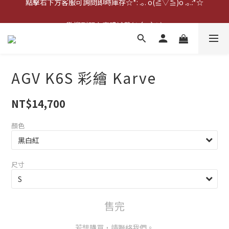
點擊右下方客服可詢問即時庫存☆*: .｡. o(≧▽≦)o .｡.:*☆
歡迎到門市實體試戴(❁´◡`❁)
雨衣盲盒現正開跑╰(*°▽°*)╯
點擊右下方客服可詢問即時庫存☆*: .｡. o(≧▽≦)o .｡.:*☆
AGV K6S 彩繪 Karve
NT$14,700
顏色
尺寸
售完
若想購買，請聯絡我們。