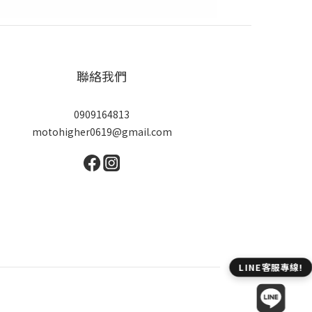
聯絡我們
0909164813
motohigher0619@gmail.com