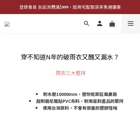
登錄會員 全店消費滿$𝟗𝟗𝟗，超商宅配取貨享免運優惠
登錄會員 全店消費滿$𝟗𝟗𝟗，超商宅配取貨享免運優惠
歡迎來門市試戴尺寸
🔥商品庫存變動快速，請先詢問在下單唷!🔥
登錄會員 全店消費滿$𝟗𝟗𝟗，超商宅配取貨享免運優惠
穿不知道N年的破雨衣又醜又漏水？
雨衣三大堅持
耐水壓10000mm，替你抵禦狂風暴雨
超耐磨尼龍貼PVC布料，耐用是對產品的堅持
使用台灣原料，不會有很重的塑膠怪味