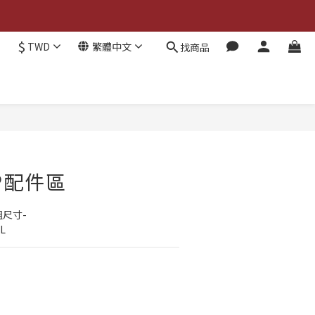
$
TWD
繁體中文
找商品
立即購買
GP配件區
組尺寸-
L