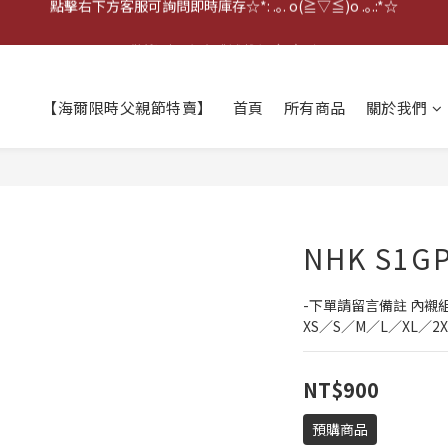
點擊右下方客服可詢問即時庫存☆*: .｡. o(≧▽≦)o .｡.:*☆
歡迎到門市實體試戴(❁´◡`❁)
雨衣盲盒現正開跑╰(*°▽°*)╯
【海爾限時父親節特賣】
首頁
所有商品
關於我們
點擊右下方客服可詢問即時庫存☆*: .｡. o(≧▽≦)o .｡.:*☆
NHK S1
-下單請留言備註 內襯
XS／S／M／L／XL／2X
NT$900
預購商品