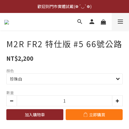
點擊右下方客服可詢問即時庫存☆*: .｡. o(≧▽≦)o .｡.:*☆
歡迎到門市實體試戴(❁´◡`❁)
雨衣盲盒現正開跑╰(*°▽°*)╯
點擊右下方客服可詢問即時庫存☆*: .｡. o(≧▽≦)o .｡.:*☆
M2R FR2 特仕版 #5 66號公路
NT$2,200
顏色
數量
加入購物車
立即購買