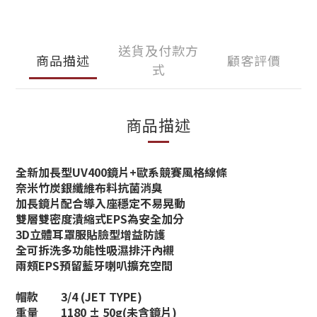
送貨及付款方
商品描述
顧客評價
式
商品描述
全新加長型UV400鏡片+歐系競賽風格線條
奈米竹炭銀纖維布料抗菌消臭
加長鏡片配合導入座穩定不易晃動
雙層雙密度潰縮式EPS為安全加分
3D立體耳罩服貼臉型增益防護
全可拆洗多功能性吸濕排汗內襯
兩頰EPS預留藍牙喇叭擴充空間
帽款
3/4 (JET TYPE)
重量
1180 ± 50g(未含鏡片)