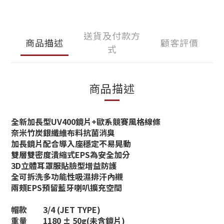
送貨及付款方
商品描述
顧客評價
式
商品描述
全新加長型UV400鏡片+歐系競賽風格線條
奈米竹炭銀纖維布料抗菌消臭
加長鏡片配合導入座穩定不易晃動
雙層雙密度潰縮式EPS為安全加分
3D立體耳罩服貼臉型增益防護
全可拆洗多功能性吸濕排汗內襯
兩頰EPS預留藍牙喇叭擴充空間
帽款
3/4 (JET TYPE)
重量
1180 ± 50g(未含鏡片)