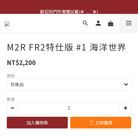
點擊右下方客服可詢問即時庫存☆*: .｡. o(≧▽≦)o .｡.:*☆
歡迎到門市實體試戴(❁´◡`❁)
雨衣盲盒現正開跑╰(*°▽°*)╯
點擊右下方客服可詢問即時庫存☆*: .｡. o(≧▽≦)o .｡.:*☆
M2R FR2特仕版 #1 海洋世界
NT$2,200
顏色
數量
加入購物車
立即購買