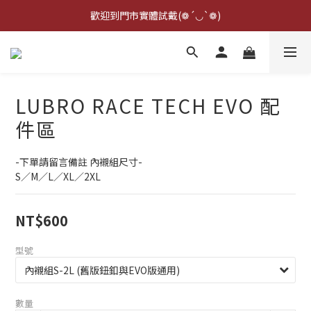
點擊右下方客服可詢問即時庫存☆*: .｡. o(≧▽≦)o .｡.:*☆
歡迎到門市實體試戴(❁´◡`❁)
雨衣盲盒現正開跑╰(*°▽°*)╯
點擊右下方客服可詢問即時庫存☆*: .｡. o(≧▽≦)o .｡.:*☆
LUBRO RACE TECH EVO 配
件區
-下單請留言備註 內襯組尺寸-
S／M／L／XL／2XL
NT$600
型號
數量