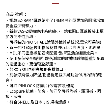
商品說明：
．相較SZ-RAM4耳蓋縮小了14MM將外型更加的圓滑增加
安全減少衝擊力。
．新款VAS-Z變軸鏡座系統縮小，鏡框開口耳蓋拆裝上更
加方便不怕拆壞。
．可拆裝的PRO SHADE遮陽外鏡片系統(依需求可另購)
．新一代F1頭盔技術帽殼材質PB-cLc2高強度，更輕量。
．MDL不同密度襯墊區塊配置 發揮理想的緩衝效果。
．使用多個安全帽進行跌落測試的數據精確調整重新配置
的帽體重心，更佳輕盈舒適。
．與RX-7X相同的高規格進排氣口。
．前額涼爽強力降溫/帽體穩定減少晃動並保持內部的乾
爽。
．可扣 PINLOCK 防霧片(依需求可另購)
．Ecopure 抗菌、防臭、防汙全可拆內襯，頭頂襯、兩
頰、頤帶。
．符合SNELL 及日本 JIS 規格認證。