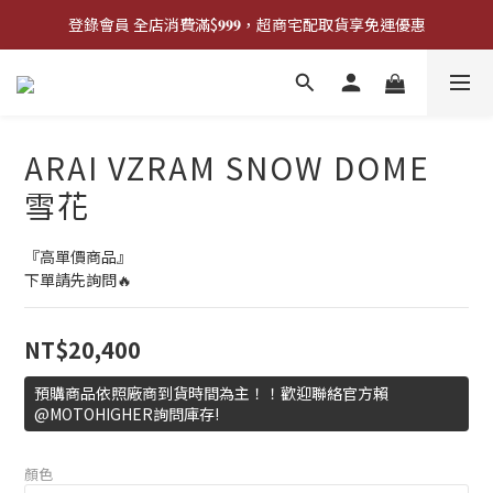
登錄會員 全店消費滿$𝟗𝟗𝟗，超商宅配取貨享免運優惠
登錄會員 全店消費滿$𝟗𝟗𝟗，超商宅配取貨享免運優惠
歡迎來門市試戴尺寸
🔥商品庫存變動快速，請先詢問在下單唷!🔥
ARAI VZRAM SNOW DOME
登錄會員 全店消費滿$𝟗𝟗𝟗，超商宅配取貨享免運優惠
雪花
『高單價商品』
下單請先詢問🔥
NT$20,400
預購商品依照廠商到貨時間為主！！歡迎聯絡官方賴
@MOTOHIGHER詢問庫存!
顏色