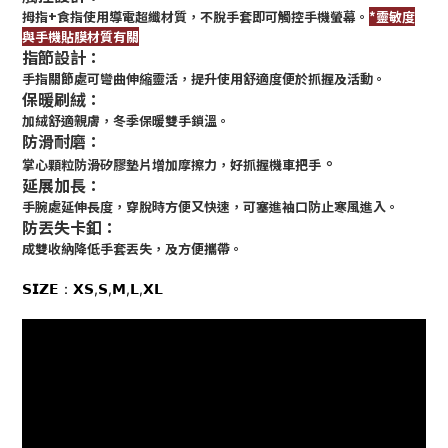
拇指+食指使用導電超纖材質，不脫手套即可觸控手機螢幕
。
*靈敏度
與手機貼膜材
質有關
指節設計：
手指關節處
可彎曲
伸縮靈活，提升使用
舒適度便於抓握及活動
。
保暖刷絨：
加絨舒適親膚，冬季保暖雙手鎖溫
。
防滑耐磨：
。
掌心顆粒防滑矽膠墊片增加摩擦力，好抓握機車把手
延展加長：
手腕處延伸長度，穿脫時方便又快速
，可塞進袖口防
止寒風進入
。
防丟失卡釦：
成雙收納降低手套丟失，及方便攜帶
。
𝗦𝗜𝗭𝗘：𝗫𝗦,𝗦,𝗠,𝗟,𝗫𝗟