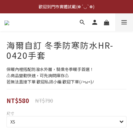
點擊右下方客服可詢問即時庫存☆*: .｡. o(≧▽≦)o .｡.:*☆
歡迎到門市實體試戴(❁´◡`❁)
雨衣盲盒現正開跑╰(*°▽°*)╯
點擊右下方客服可詢問即時庫存☆*: .｡. o(≧▽≦)o .｡.:*☆
海爾自訂 冬季防寒防水HR-
0420手套
保暖內裡搭配防潑水外層，騎乘冬季暖手首選！
⚠️商品變動快速，可先詢問庫存⚠️
若無法直接下單 歡迎私訊小編 歡迎下單(ﾉ>ω<)ﾉ
NT$580
NT$790
尺寸