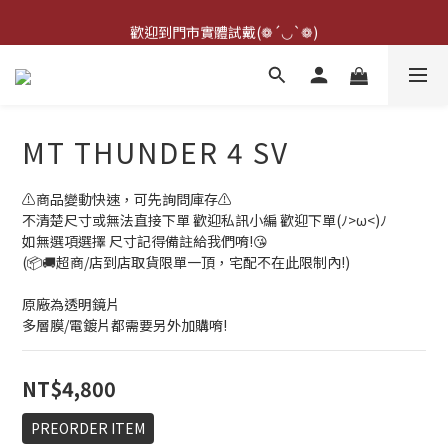
點擊右下方客服可詢問即時庫存☆*: .｡. o(≧▽≦)o .｡.:*☆
歡迎到門市實體試戴(❁´◡`❁)
雨衣盲盒現正開跑╰(*°▽°*)╯
點擊右下方客服可詢問即時庫存☆*: .｡. o(≧▽≦)o .｡.:*☆
MT THUNDER 4 SV
⚠️商品變動快速，可先詢問庫存⚠️
不清楚尺寸或無法直接下單 歡迎私訊小編 歡迎下單(ﾉ>ω<)ﾉ
如無選項選擇 尺寸記得備註給我們唷!😘
(📦🚚超商/店到店取貨限單一頂，宅配不在此限制內!)
原廠為透明鏡片 
多層膜/電鍍片都需要另外加購唷!
NT$4,800
PREORDER ITEM