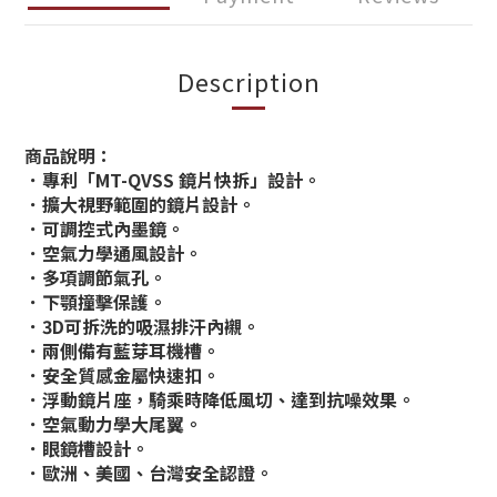
Description
商品說明：
．專利「MT-QVSS 鏡片快拆」設計。
．擴大視野範圍的鏡片設計。
．可調控式內墨鏡。
．空氣力學通風設計。
．多項調節氣孔。
．下顎撞擊保護。
．3D可拆洗的吸濕排汗內襯。
．兩側備有藍芽耳機槽。
．安全質感金屬快速扣。
．浮動鏡片座，騎乘時降低風切、達到抗噪效果。
．空氣動力學大尾翼。
．眼鏡槽設計。
．歐洲、美國、台灣安全認證。