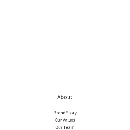
About
Brand Story
Our Values
Our Team