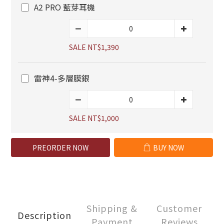
A2 PRO 藍芽耳機
SALE NT$1,390
雷神4-多層膜銀
SALE NT$1,000
PREORDER NOW
BUY NOW
Shipping &
Customer
Description
Payment
Reviews