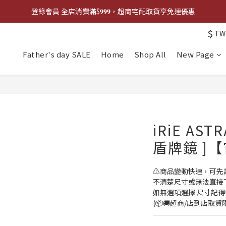
登錄會員 全店消費滿$𝟗𝟗𝟗，超商宅配取貨享免運優惠
登錄會員 全店消費滿$𝟗𝟗𝟗，超商宅配取貨享免運優惠
$
TW
歡迎來門市試戴尺寸
Father's day SALE
Home
Shop All
New Page
🔥商品庫存變動快速，請先詢問在下單唷!🔥
登錄會員 全店消費滿$𝟗𝟗𝟗，超商宅配取貨享免運優惠
iRiE AS
盾牌鏡 ]
⚠️商品變動快速，可先
不清楚尺寸或無法直接下單
如無選項選擇 尺寸記得
(📦🚚超商/店到店取