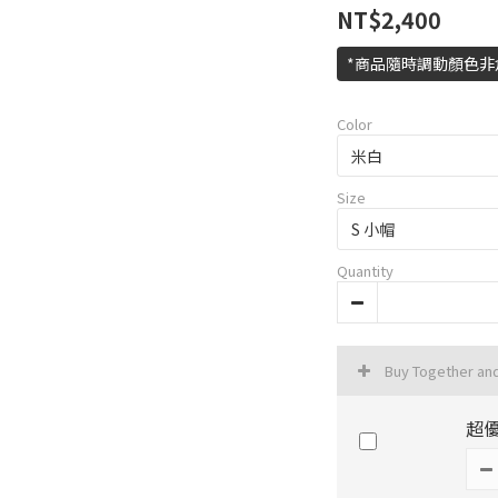
NT$2,400
*商品隨時調動顏色非
Color
Size
Quantity
Buy Together an
超優