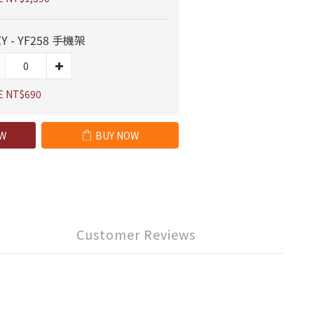
Y - YF258 手機架
E NT$690
W
BUY NOW
Customer Reviews