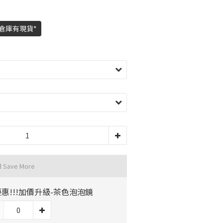
倉庫有現貨*
d Save More
惠!!!加價升級-茶色泡泡鏡