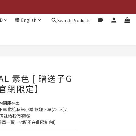
D
English
Search Products
BUY NOW
TRAL 素色 [ 贈送子G
【官網限定】
詢問庫存⚠️
 歡迎私訊小編 歡迎下單(ﾉ>ω<)ﾉ
備註給我們唷!😘
貨限單一頂，宅配不在此限制內!)