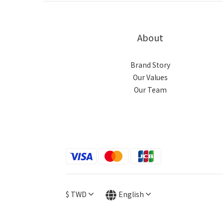
About
Brand Story
Our Values
Our Team
$
TWD
English