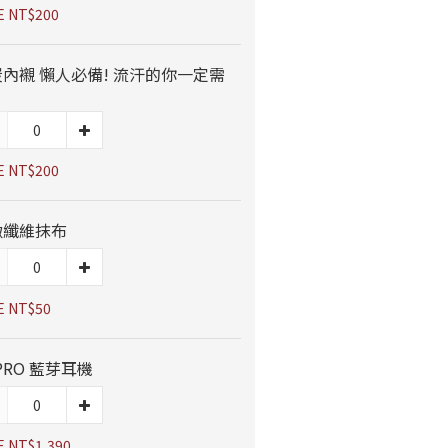
E NT$200
內襯 懶人必備! 流汗的你一定需
E NT$200
緻纖維抹布
E NT$50
 PRO 藍芽耳機
E NT$1,390