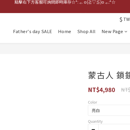
點擊右下方客服可詢問即時庫存☆*: .｡. o(≧▽≦)o .｡.:*☆
歡迎到門市實體試戴(❁´◡`❁)
$
TW
雨衣盲盒現正開跑╰(*°▽°*)╯
Father's day SALE
Home
Shop All
New Page
點擊右下方客服可詢問即時庫存☆*: .｡. o(≧▽≦)o .｡.:*☆
蒙古人 鎖
NT$4,980
NT$
Color
Quantity