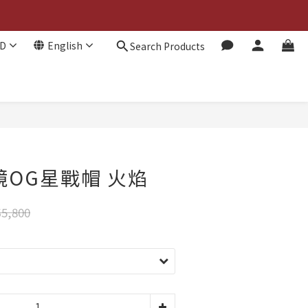
D
English
Search Products
BUY NOW
鏡OG星戰帽 火焰
5,800