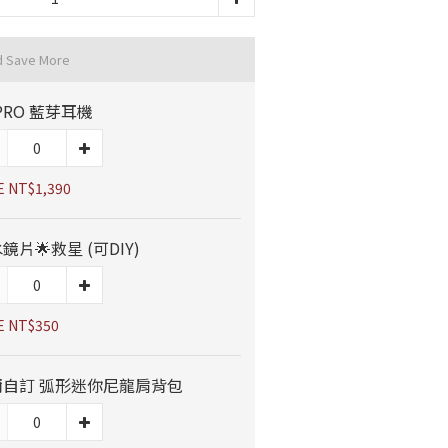
d Save More
 PRO 藍芽耳機
E NT$1,390
鏡片🌟救星 (可DIY)
E NT$350
爾自訂 弧形迷你尼龍肩背包