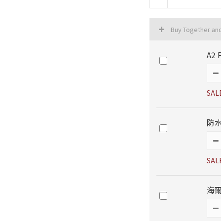
Buy Together an
A2
SAL
防水
SAL
海