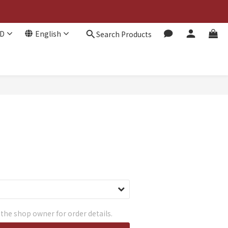
D
English
Search Products
he shop owner for order details.