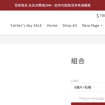
登錄會員 全店消費滿$𝟗𝟗𝟗，超商宅配取貨享免運優惠
登錄會員 全店消費滿$𝟗𝟗𝟗，超商宅配取貨享免運優惠
$
TW
歡迎來門市試戴尺寸
Father's day SALE
Home
Shop All
New Page
🔥商品庫存變動快速，請先詢問在下單唷!🔥
登錄會員 全店消費滿$𝟗𝟗𝟗，超商宅配取貨享免運優惠
組合
Color
Please message t