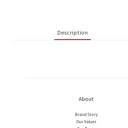
Description
About
Brand Story
Our Values