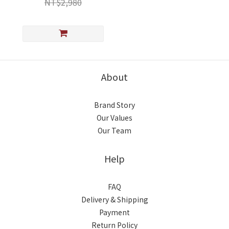
NT$2,980
About
Brand Story
Our Values
Our Team
Help
FAQ
Delivery & Shipping
Payment
Return Policy