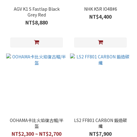
AGV K1 S Fastlap Black
NHK K5R IO48#6
Grey Red
NT$4,400
NT$8,880
OOHAMA卡比火焰復古帽/半
LS2 FF801 CARBON 鍛造碳
盔
纖
NT$2,300 ~ NT$2,700
NT$7,900