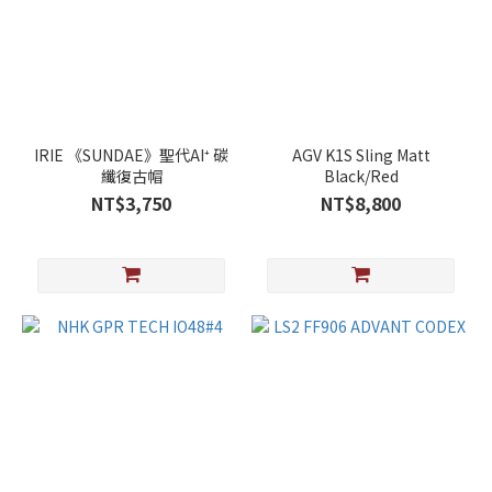
IRIE 《SUNDAE》聖代AI⁺ 碳
AGV K1S Sling Matt
纖復古帽
Black/Red
NT$3,750
NT$8,800