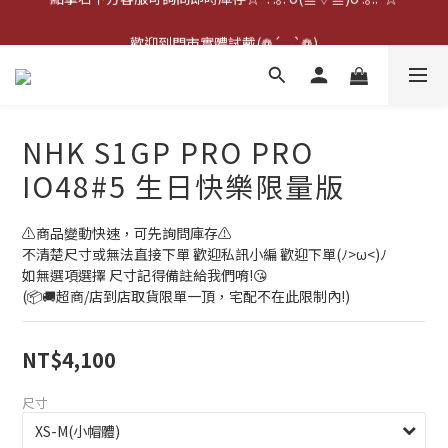
點擊右下方客服可詢問即時庫存☆*: .｡. o(≧▽≦)o .｡.:*☆
歡迎到門市實體試戴(❁´◡`❁)
雨衣盲盒現正開跑╰(*°▽°*)╯
點擊右下方客服可詢問即時庫存☆*: .｡. o(≧▽≦)o .｡.:*☆
NHK S1GP PRO PRO
IO48#5 生日快樂限量版
⚠️商品變動快速，可先詢問庫存⚠️
不清楚尺寸或無法直接下單 歡迎私訊小編 歡迎下單(ﾉ>ω<)ﾉ
如無選項選擇 尺寸記得備註給我們唷!😘
(📦🚚超商/店到店取貨限單一頂，宅配不在此限制內!)
NT$4,100
尺寸