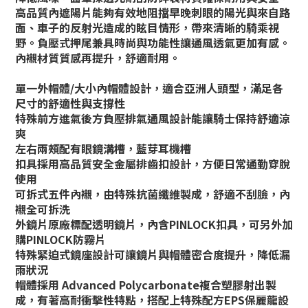
高品質內遮陽片能夠有效地阻擋早晚刺眼的陽光與來自路
面、車子的反射光造成的眩目情形，帶來清晰的騎乘視
野。負壓式押尾兼具時尚與功能性讓通風透氣更加有感。
內襯材質質感再提升，舒適耐用。
單一外帽體/大小內帽體設計，適合亞洲人頭型，滿足各
尺寸的舒適性與支撐性
特殊前方進氣後方負壓排氣通風設計能讓騎士保持舒適涼
爽
左右兩頰配有眼鏡溝槽，藍芽耳機槽
扣具採用高品質安全金屬排齒扣設計，方便日常通勤穿脫
使用
可拆式五件內襯，由特殊抗菌纖維製成，舒適不刮臉，內
襯全可拆洗
外鏡片原廠標配透明鏡片，內含PINLOCK扣具，可另外加
購PINLOCK防霧片
特殊緊迫式鏡座設計可讓鏡片與帽體密合度提升，降低漏
雨狀況
帽體採用 Advanced Polycarbonate複合塑膠射出製
成，有著高耐衝擊性特點，搭配上特殊配方EPS保麗龍設