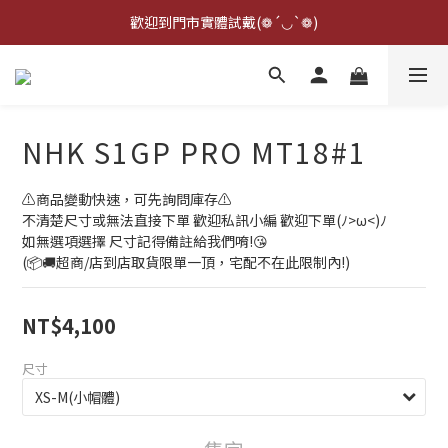
點擊右下方客服可詢問即時庫存☆*: .｡. o(≧▽≦)o .｡.:*☆
歡迎到門市實體試戴(❁´◡`❁)
雨衣盲盒現正開跑╰(*°▽°*)╯
點擊右下方客服可詢問即時庫存☆*: .｡. o(≧▽≦)o .｡.:*☆
NHK S1GP PRO MT18#1
⚠️商品變動快速，可先詢問庫存⚠️
不清楚尺寸或無法直接下單 歡迎私訊小編 歡迎下單(ﾉ>ω<)ﾉ
如無選項選擇 尺寸記得備註給我們唷!😘
(📦🚚超商/店到店取貨限單一頂，宅配不在此限制內!)
NT$4,100
尺寸