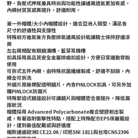
野。負壓式押尾兼具時尚與功能性讓通風透氣更加有感。
內襯材質質感再提升，舒適耐用。
單一外帽體/大小內帽體設計，適合亞洲人頭型，滿足各
尺寸的舒適性與支撐性
特殊前方進氣後方負壓排氣通風設計能讓騎士保持舒適涼
爽
左右兩頰配有眼鏡溝槽，藍芽耳機槽
扣具採用高品質安全金屬排齒扣設計，方便日常通勤穿脫
使用
可拆式五件內襯，由特殊抗菌纖維製成，舒適不刮臉，內
襯全可拆洗
外鏡片原廠標配透明鏡片，內含PINLOCK扣具，可另外加
購PINLOCK防霧片
特殊緊迫式鏡座設計可讓鏡片與帽體密合度提升，降低漏
雨狀況
帽體採用 Advanced Polycarbonate複合塑膠射出製
成，有著高耐衝擊性特點，搭配上特殊配方EPS保麗龍設
計，達到最佳配戴感與舒適度
帽款通過歐洲ECE22.06 / 印尼SNI 1811與台灣CNS2396