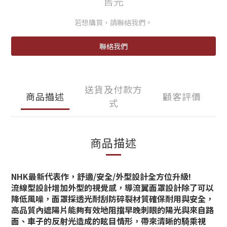
售完
若想購買，請聯絡我們。
聯絡我們
送貨及付款方
商品描述
顧客評價
式
商品描述
NHK最新代表作，舒適/安全/外型設計全方位升級!
流線型設計增加外型的視覺感，導流翼面罩設計除了可以
降低風噪，面罩採透光耐刮防碎裂材質確保耐用與安全，
高品質內遮陽片能夠有效地阻擋早晚刺眼的陽光與來自路
面、車子的反射光造成的眩目情形，帶來清晰的騎乘視