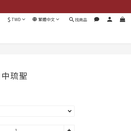
$
TWD
繁體中文
找商品
立即購買
山中琉聖