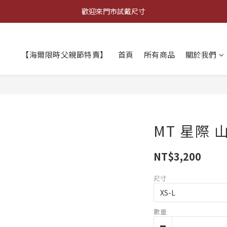
歡迎來門市試戴尺寸
登錄會員 全店消費滿$𝟗𝟗𝟗，超商宅配取貨享免運優惠
🔥商品庫存變動快速，請先詢問在下單唷!🔥
【海爾限時父親節特賣】
首頁
所有商品
關於我們
登錄會員 全店消費滿$𝟗𝟗𝟗，超商宅配取貨享免運優惠
MT 星際 
NT$3,200
尺寸
數量