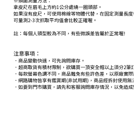
※頭圍測量方法：
拿皮尺在眉毛上方約1公分處繞一圈頭部。
如果沒有皮尺，可使用棉線等物體代替，在固定測量長度
可量測2-3次抓取平均值會比較正確喔。
註：每個人頭型較為不同，有些微誤差皆屬於正常喔!
注意事項：
．商品變動快速，可先詢問庫存。
．超商取貨有積材限制，欲購買一頂安全帽以上須分2筆
．每款螢幕色調不同，商品難免有些許色差，以原廠實際
．網路購物皆享有鑑賞期(非試用期)，商品經拆封使用無
．如要到門市購買，請先和客服詢問庫存情況，以免造成