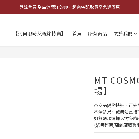
登錄會員 全店消費滿$𝟗𝟗𝟗，超商宅配取貨享免運優惠
登錄會員 全店消費滿$𝟗𝟗𝟗，超商宅配取貨享免運優惠
歡迎來門市試戴尺寸
【海爾限時父親節特賣】
首頁
所有商品
關於我們
🔥商品庫存變動快速，請先詢問在下單唷!🔥
登錄會員 全店消費滿$𝟗𝟗𝟗，超商宅配取貨享免運優惠
MT COS
場】
⚠️商品變動快速，可先
不清楚尺寸或無法直接下單
如無選項選擇 尺寸記得
(📦🚚超商/店到店取