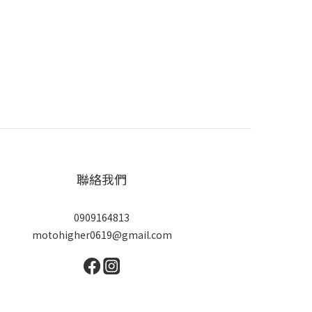
聯絡我們
0909164813
motohigher0619@gmail.com