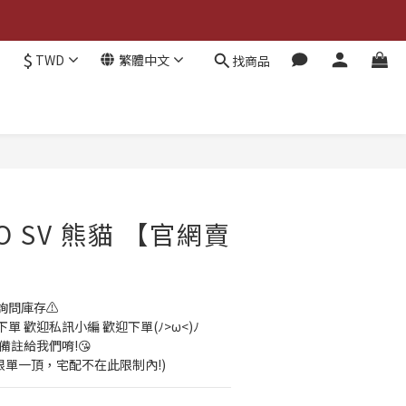
$
TWD
繁體中文
找商品
立即購買
MO SV 熊貓 【官網賣
詢問庫存⚠️
 歡迎私訊小編 歡迎下單(ﾉ>ω<)ﾉ
備註給我們唷!😘
貨限單一頂，宅配不在此限制內!)