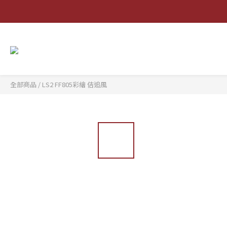
全部商品
/
LS2 FF805彩繪 佶追風