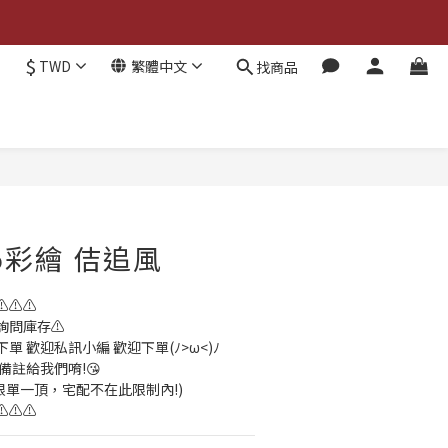
$
TWD
繁體中文
找商品
05彩繪 佶追風
⚠️⚠️
詢問庫存⚠️
 歡迎私訊小編 歡迎下單(ﾉ>ω<)ﾉ
備註給我們唷!😘
貨限單一頂，宅配不在此限制內!)
⚠️⚠️