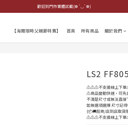
點擊右下方客服可詢問即時庫存☆*: .｡. o(≧▽≦)o .｡.:*☆
歡迎到門市實體試戴(❁´◡`❁)
雨衣盲盒現正開跑╰(*°▽°*)╯
【海爾限時父親節特賣】
首頁
所有商品
關於我們
點擊右下方客服可詢問即時庫存☆*: .｡. o(≧▽≦)o .｡.:*☆
LS2 FF8
⚠️⚠️⚠️不支援線上下單⚠️
⚠️商品變動快速，可先
不清楚尺寸或無法直接下單
如無選項選擇 尺寸記得
(📦🚚超商/店到店取
⚠️⚠️⚠️不支援線上下單⚠️