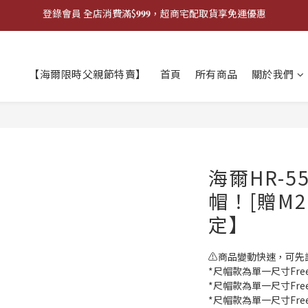
登錄會員 全店消費滿$𝟗𝟗𝟗，超商宅配取貨享免運優惠
歡迎來門市試戴尺寸
🔥商品庫存變動快速，請先詢問在下單唷!🔥
【海爾限時父親節特賣】
首頁
所有商品
關於我們
登錄會員 全店消費滿$𝟗𝟗𝟗，超商宅配取貨享免運優惠
海爾HR-5
帽！[贈M
定】
⚠️商品變動快速，可先
*尺帽款為單一尺寸Free s
*尺帽款為單一尺寸Free s
*尺帽款為單一尺寸Free s