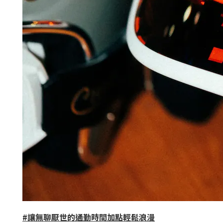
#
讓無聊厭世的通勤時間加點輕鬆浪漫