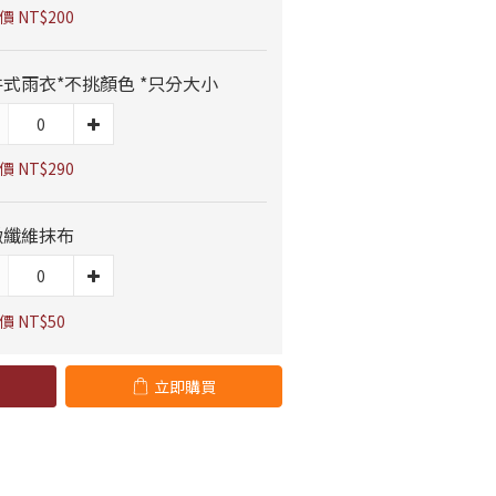
 NT$200
式雨衣*不挑顏色 *只分大小
 NT$290
緻纖維抹布
價 NT$50
立即購買