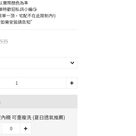
以實際顏色為準
單時歡迎私訊小編😘
貨限單一頂，宅配不在此限制內!)
"如需安裝請告知"
535
品
內襯 可重複洗 (夏日透氣推薦)