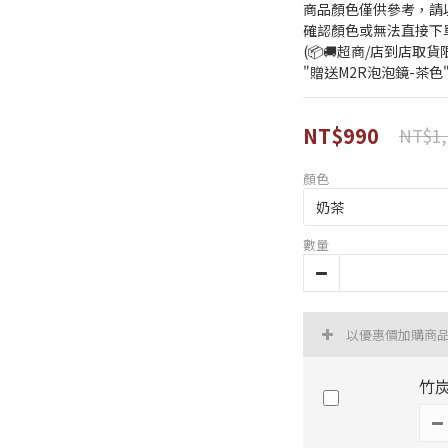
商品顏色僅供參考，請
確認顏色或無法直接下
(📦🚚超商/店到店取
"贈送M2R泡泡鏡-茶色
NT$990
NT$1,
顏色
數量
以優惠價加購商
竹炭