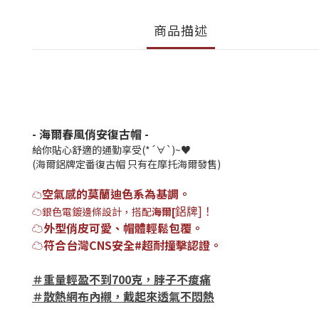
商品描述
-
海爾春風俏安復古帽 -
給你貼心舒適的通
勤享受(*´∀`)~♥
(海爾鋁牌定番復古帽 只有在摩托海爾發售)
空氣感的莫蘭迪色系為基調。
☁️
鋁牌]！
☁️銀色電鍍邊條設計，搭配
海爾[
☁️外型俏皮可愛、帽體輕鬆包覆。
☁️符合台灣
CNS
安全
#
超耐撞擊認證。
＃重量輕盈不到
700
克，脖子不痠痛
＃散熱網布內襯，戴起來透氣不悶熱