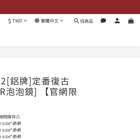
$
TWD
繁體中文
找商品
立即購買
52[鋁牌]定番復古
2R泡泡鏡] 【官網限
詢問庫存⚠️
ize*🎁🎁
ize*🎁🎁
ize*🎁🎁