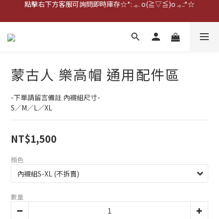
點擊右下方客服可詢問即時庫存☆*: .｡. o(≧▽≦)o .｡.:*☆
點擊右下方客服可詢問即時庫存☆*: .｡. o(≧▽≦)o .｡.:*☆
歡迎到門市實體試戴(❁´◡`❁)
雨衣盲盒現正開跑╰(*°▽°*)╯
點擊右下方客服可詢問即時庫存☆*: .｡. o(≧▽≦)o .｡.:*☆
蒙古人 樂高帽 通用配件區
-下單請留言備註 內襯組尺寸-
S／M／L／XL
NT$1,500
顏色
數量